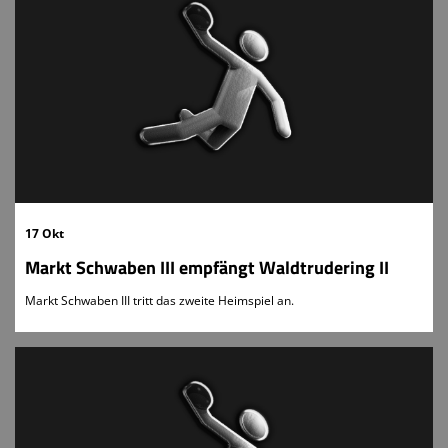
17 Okt
Markt Schwaben III empfängt Waldtrudering II
Markt Schwaben III tritt das zweite Heimspiel an.