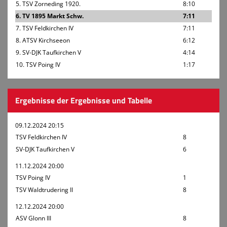
5. TSV Zorneding 1920.
8:10
6. TV 1895 Markt Schw.
7:11
7. TSV Feldkirchen IV
7:11
8. ATSV Kirchseeon
6:12
9. SV-DJK Taufkirchen V
4:14
10. TSV Poing IV
1:17
Ergebnisse der Ergebnisse und Tabelle
09.12.2024 20:15
TSV Feldkirchen IV
8
SV-DJK Taufkirchen V
6
11.12.2024 20:00
TSV Poing IV
1
TSV Waldtrudering II
8
12.12.2024 20:00
ASV Glonn III
8