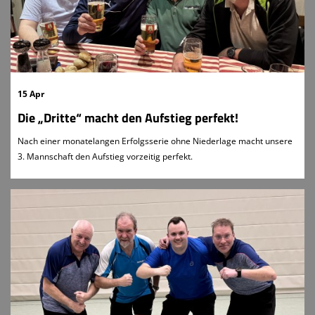
Sponsoren
Koronarsport
Badminton
15 Apr
Basketball
Die „Dritte“ macht den Aufstieg perfekt!
Gymnastik
Nach einer monatelangen Erfolgsserie ohne Niederlage macht unsere
Karate
3. Mannschaft den Aufstieg vorzeitig perfekt.
Leichtathletik
Lungensport
Schwimmen
Sportkegeln
Tischtennis