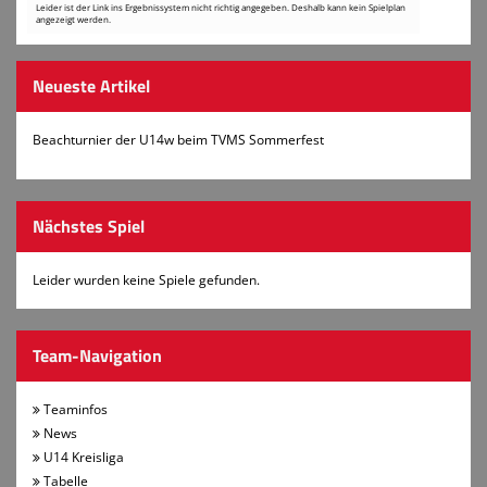
Leider ist der Link ins Ergebnissystem nicht richtig angegeben. Deshalb kann kein Spielplan
Sponsoren
angezeigt werden.
Koronarsport
Neueste Artikel
Badminton
Beachturnier der U14w beim TVMS Sommerfest
Basketball
Gymnastik
Nächstes Spiel
Karate
Leider wurden keine Spiele gefunden.
Leichtathletik
Lungensport
Team-Navigation
Schwimmen
Teaminfos
Sportkegeln
News
Tischtennis
U14 Kreisliga
Tabelle