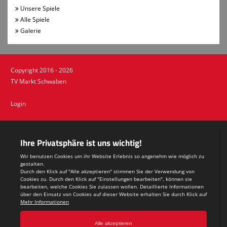
Turnen
Unsere Spiele
Alle Spiele
Volleyball
Galerie
Copyright 2016 - 2026
TV Markt Schwaben
Login
Impressum
Datenschutzerklärung
Teamsports 2
Dein Sportverein online