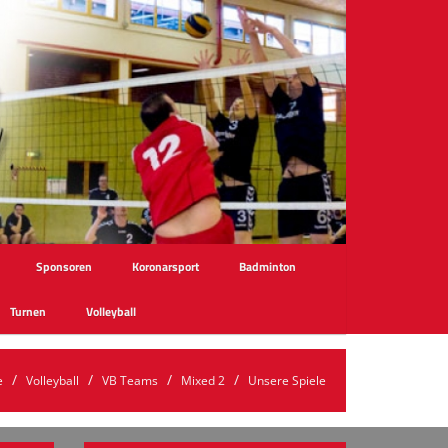
Sponsoren
Koronarsport
Badminton
Turnen
Volleyball
e
Volleyball
VB Teams
Mixed 2
Unsere Spiele