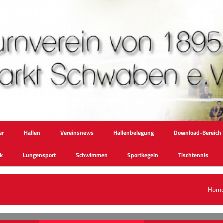
er
Hallen
Vereinsnews
Hallenbelegung
Download-Bereich
ik
Lungensport
Schwimmen
Sportkegeln
Tischtennis
Hom