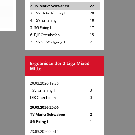
2. TV Markt Schwaben II
22
3. TSV Unterföhring I
20
4. TSV Ismaning I
18
5. SG Poing I
17
6. DJK Ottenhofen
15
7. TSV St. Wolfgang II
7
Ergebnisse der 2 Liga Mixed
Mitte
20.03.2026 19:30
TSV Ismaning I
3
DJK Ottenhofen
0
20.03.2026 20:00
TV Markt Schwaben II
2
SG Poing I
1
23.03.2026 20:15