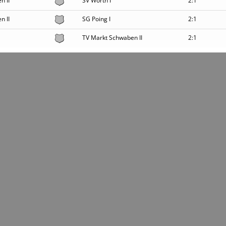
n II
SV Wörth I
2:1
n II
SG Poing I
2:1
TV Markt Schwaben II
2:1