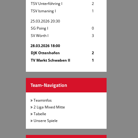
TSV Unterföhring I
2
TSV Ismaning I
1
25.03.2026 20:30
SG Poing I
0
SV Wörth I
3
28.03.2026 18:00
DJK Ottenhofen
2
TV Markt Schwaben II
1
Team-Navigation
Teaminfos
2 Liga Mixed Mitte
Tabelle
Unsere Spiele