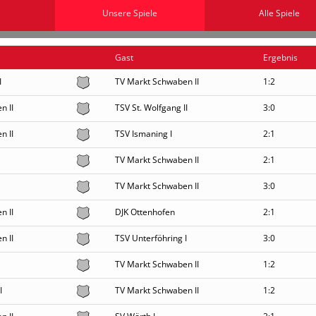
Unsere Spiele
Alle Spiele
Gast
Ergebnis
I
TV Markt Schwaben II
1:2
n II
TSV St. Wolfgang II
3:0
n II
TSV Ismaning I
2:1
TV Markt Schwaben II
2:1
TV Markt Schwaben II
3:0
n II
DJK Ottenhofen
2:1
n II
TSV Unterföhring I
3:0
TV Markt Schwaben II
1:2
I
TV Markt Schwaben II
1:2