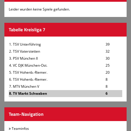
Turnen
Leider wurden keine Spiele gefunden.
Volleyball
Tabelle Kreisliga 7
1. TSV Unterföhring
39
2. TSV Vaterstetten
32
3. PSV München II
30
4. VC DJK München-Ost.
25
5. TSV Hohenb.-Riemer.
20
6. TSV Hohenb.-Riemer.
8
7. MTV München V
8
8. TV Markt Schwaben
6
Team-Navigation
Teaminfos