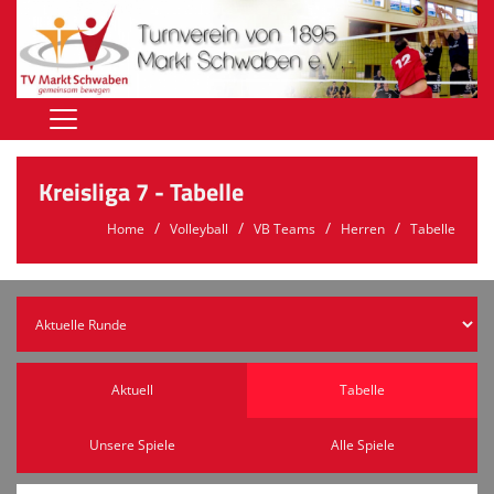
Home
Kreisliga 7 - Tabelle
Hauptverein
Home
Volleyball
VB Teams
Herren
Tabelle
Kontakt
Terminkalender
Hallen
Vereinsnews
Aktuell
Tabelle
Hallenbelegung
Unsere Spiele
Alle Spiele
Download-Bereich