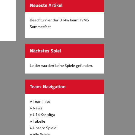
Neueste Artikel
Beachturnier der U14w beim TVMS
Sommerfest
Nächstes Spiel
Leider wurden keine Spiele gefunden.
Team-Navigation
Teaminfos
News
U14 Kreisliga
Tabelle
Unsere Spiele
Alle Spiele