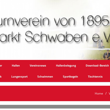
er
Hallen
Vereinsnews
Hallenbelegung
Download-Bereich
ik
Lungensport
Schwimmen
Sportkegeln
Tischtennis
Home